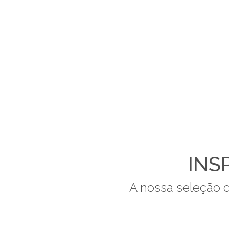
INS
A nossa seleção de