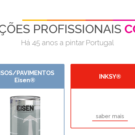
Início
Quem Somos
Produtos
Catálo
ÇÕES PROFISSIONAIS
C
Há 45 anos a pintar Portugal
ISOS/PAVIMENTOS
INKSY®
Eisen®
saber mais