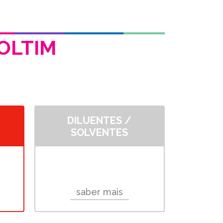
gos
Contactos
Orçamentos
Notícias
OLTIM
DILUENTES /
SOLVENTES
saber mais