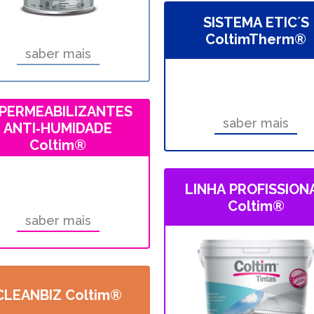
SISTEMA ETIC´S
ColtimTherm®
saber mais
MPERMEABILIZANTES
saber mais
ANTI‑HUMIDADE
Coltim®
LINHA PROFISSION
Coltim®
saber mais
CLEANBIZ Coltim®