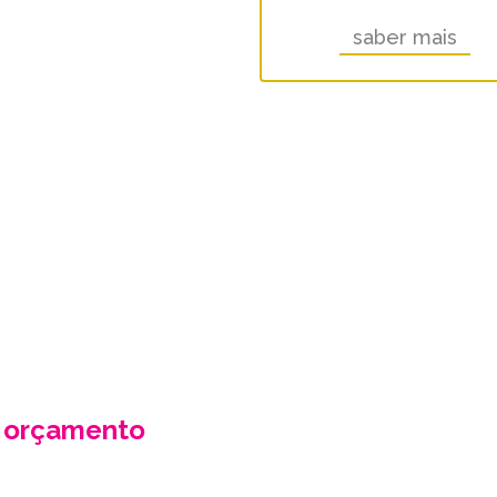
saber mais
-NOS UM ORÇAMENTO
eba no seu email a nossa proposta de o
o com as suas necessidades e especifici
r orçamento
Contacte