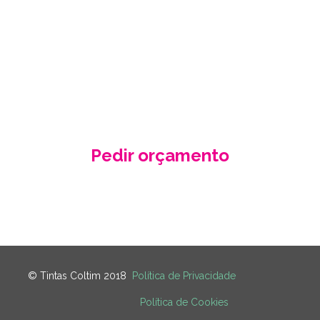
Fale conosco e receba no seu email a
nossa proposta de orçamento, criada
de acordo com as suas necessidades
e especificidades.
Pedir orçamento
Contacte-nos
© Tintas Coltim 2018
Política de Privacidade
Política de Cookies