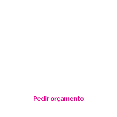
PEÇA-NOS UM
ORÇAMENTO
GRÁTIS
Fale conosco e receba no seu email a
nossa proposta de orçamento, criada
de acordo com as suas necessidades
e especificidades.
Pedir orçamento
Contacte-nos