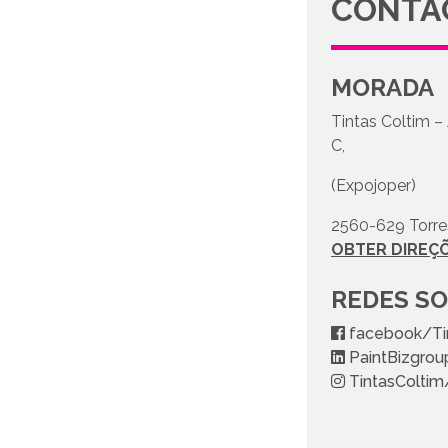
CONTA
MORADA
Tintas Coltim –
C,
(Expojoper)
2560-629 Torre
OBTER DIREÇ
REDES SO
facebook/Ti
PaintBizgrou
TintasColtim