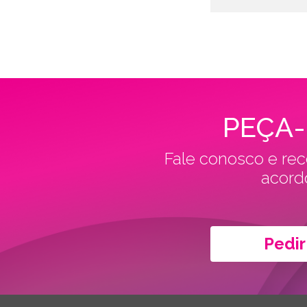
PEÇA
Fale conosco e rec
acord
Pedi