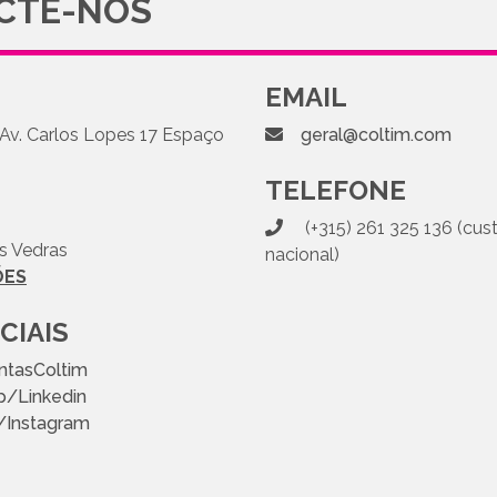
CTE-NOS
EMAIL
 Av. Carlos Lopes 17 Espaço
geral@coltim.com
TELEFONE
(+315) 261 325 136 (cus
s Vedras
nacional)
ÕES
CIAIS
ntasColtim
p/Linkedin
/Instagram