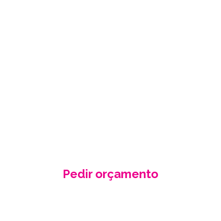
PEÇA-NOS UM
ORÇAMENTO
GRÁTIS
Fale conosco e receba no seu email a
nossa proposta de orçamento, criada
de acordo com as suas necessidades
e especificidades.
Pedir orçamento
Contacte-nos