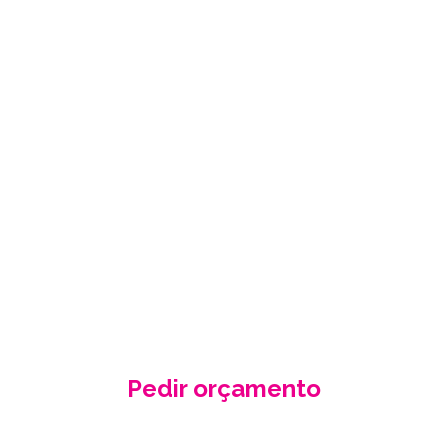
PEÇA-NOS UM
ORÇAMENTO
GRÁTIS
Fale conosco e receba no seu email a
nossa proposta de orçamento, criada
de acordo com as suas necessidades
e especificidades.
Pedir orçamento
Contacte-nos