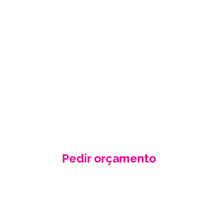
PEÇA-NOS UM
ORÇAMENTO
GRÁTIS
Fale conosco e receba no seu email a
nossa proposta de orçamento, criada
de acordo com as suas necessidades
e especificidades.
Pedir orçamento
Contacte-nos