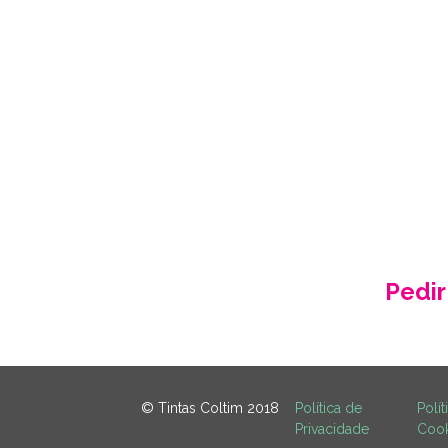
PEÇA
Fale conosco e rec
acord
Pedi
© Tintas Coltim 2018
Política de
Polít
Privacidade
Cook