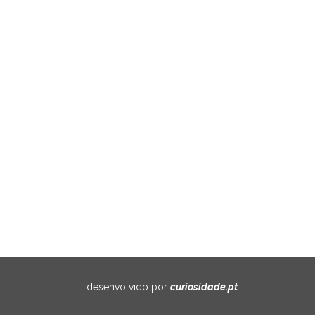
GRÁTIS
rçamento, criada de
dades.
-nos
desenvolvido por
curiosidade.pt