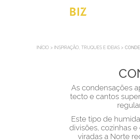
INÍCIO
>
INSPIRAÇÃO, TRUQUES E IDEIAS
>
CONDE
CO
As condensações a
tecto e cantos super
regula
Este tipo de humida
divisões, cozinhas 
viradas a Norte re