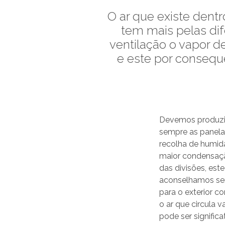
O ar que existe dent
tem mais pelas dif
ventilação o vapor d
e este por consequ
Devemos produzir
sempre as panelas 
recolha de humid
maior condensaçã
das divisões, est
aconselhamos seri
para o exterior c
o ar que circula 
pode ser signific