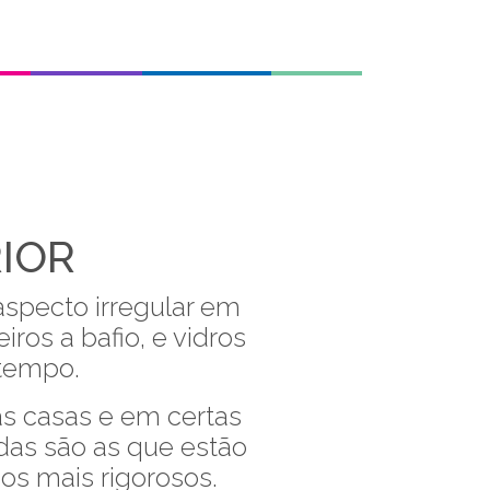
gos
Contactos
Orçamentos
Notícias
IOR
pecto irregular em
ros a bafio, e vidros
 tempo.
as casas e em certas
das são as que estão
nos mais rigorosos.