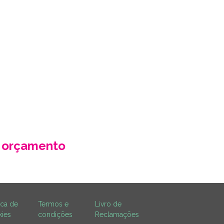
-NOS UM ORÇAMENTO
eba no seu email a nossa proposta de o
o com as suas necessidades e especifici
r orçamento
Contacte
ica de
Termos e
Livro de
ies
condições
Reclamações