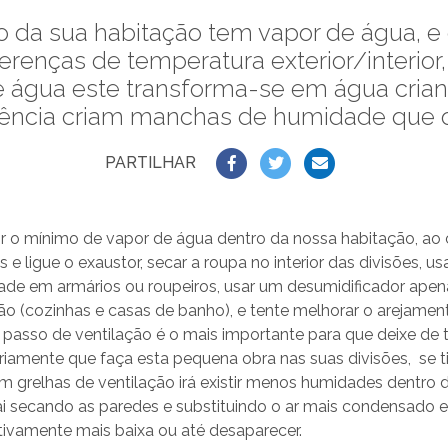
ro da sua habitação tem vapor de água, e 
erenças de temperatura exterior/interior
e água este transforma-se em água cria
ência criam manchas de humidade que o
PARTILHAR
 o mínimo de vapor de água dentro da nossa habitação, ao 
e ligue o exaustor, secar a roupa no interior das divisões, us
ade em armários ou roupeiros, usar um desumidificador ape
o (cozinhas e casas de banho), e tente melhorar o arejament
e passo de ventilação é o mais importante para que deixe de
amente que faça esta pequena obra nas suas divisões, se ti
om grelhas de ventilação irá existir menos humidades dentro d
vai secando as paredes e substituindo o ar mais condensado 
ativamente mais baixa ou até desaparecer.