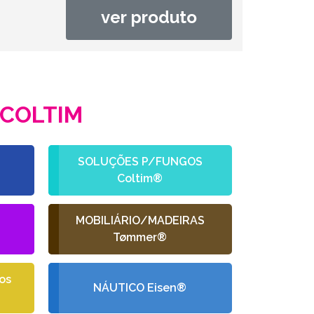
ver produto
COLTIM
SOLUÇÕES P/FUNGOS
Coltim®
L
MOBILIÁRIO/MADEIRAS
Tømmer®
os
NÁUTICO Eisen®