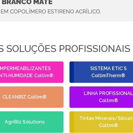
– BRANCO MATE
EM COPOLÍMERO ESTIRENO ACRÍLICO.
 SOLUÇÕES PROFISSIONAIS
IMPERMEABILIZANTES
SISTEMA ETIC´S
NTI‑HUMIDADE Coltim®
ColtimTherm®
LINHA PROFISSIONA
CLEANBIZ Coltim®
Coltim®
Tintas Minerais/Silicat
AgriBiz Solutions
Coltim®