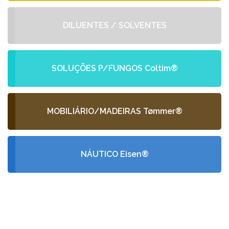
DILUENTES / SOLVENTES
SOLUÇÕES P/FUNGOS Coltim®
MOBILIÁRIO/MADEIRAS Tømmer®
NÁUTICO Eisen®