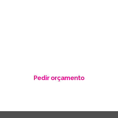
PEÇA-NOS UM
ORÇAMENTO
GRÁTIS
Fale conosco e receba no seu email a
nossa proposta de orçamento, criada
de acordo com as suas necessidades
e especificidades.
Pedir orçamento
Contacte-nos