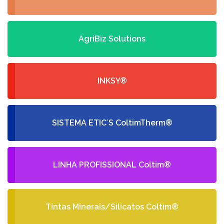
AgriBiz Solutions
INKSY®
SISTEMA ETIC´S ColtimTherm®
LINHA PROFISSIONAL Coltim®
Tintas Minerais/Silicatos Coltim®