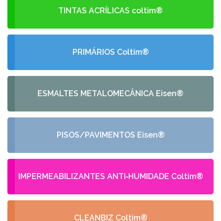
TINTAS ACRÍLICAS coltim®
PRIMÁRIOS Coltim®
ESMALTES METALOMECÂNICA Eisen®
PISOS/PAVIMENTOS Eisen®
IMPERMEABILIZANTES ANTI‑HUMIDADE Coltim®
CLEANBIZ Coltim®