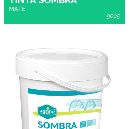
MATE
9005