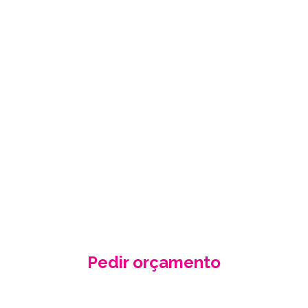
PEÇA-NOS UM
ORÇAMENTO
GRÁTIS
Fale conosco e receba no seu email a
nossa proposta de orçamento, criada
de acordo com as suas necessidades
e especificidades.
Pedir orçamento
Contacte-nos