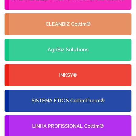
CLEANBIZ Coltim®
AgriBiz Solutions
INKSY®
SISTEMA ETIC´S ColtimTherm®
LINHA PROFISSIONAL Coltim®