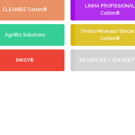
LINHA PROFISSIONA
CLEANBIZ Coltim®
Coltim®
Tintas Minerais/Silicat
AgriBiz Solutions
Coltim®
INKSY®
DILUENTES / SOLVENT
-NOS UM ORÇAMENTO
eba no seu email a nossa proposta de o
o com as suas necessidades e especifici