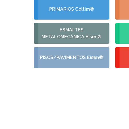
PRIMÁRIOS Coltim®
ESMALTES
METALOMECÂNICA Eisen®
PISOS/PAVIMENTOS Eisen®
PEÇA
Fale conosco e rec
acord