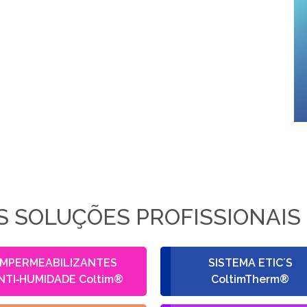
 SOLUÇÕES PROFISSIONAIS
IMPERMEABILIZANTES
SISTEMA ETIC´S
NTI‑HUMIDADE Coltim®
ColtimTherm®