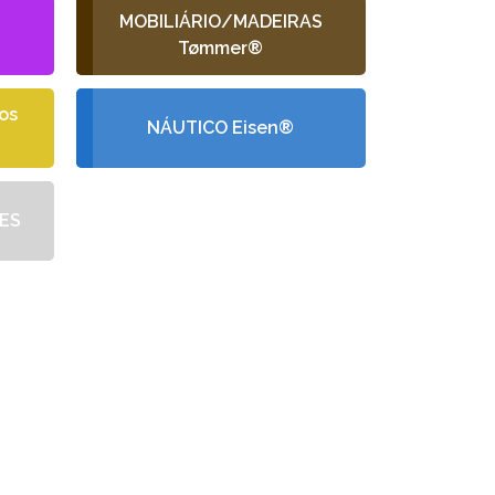
L
MOBILIÁRIO/MADEIRAS
Tømmer®
os
NÁUTICO Eisen®
ES
GRÁTIS
rçamento, criada de
dades.