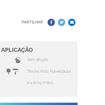
PARTILHAR
APLICAÇÃO
Sem dilução
Trincha, Rolo, Pulverizador.
6 a 8 m2 P/litro.