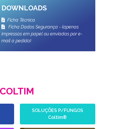
DOWNLOADS
Ficha Técnica
Ficha Dados Segurança - (apenas
impressas em papel ou enviadas por e-
mail a pedido)
COLTIM
SOLUÇÕES P/FUNGOS
Coltim®