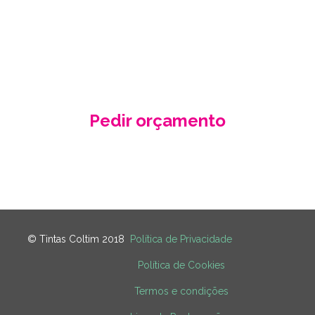
nossa proposta de orçamento, criada
de acordo com as suas necessidades
e especificidades.
Pedir orçamento
Contacte-nos
© Tintas Coltim 2018
Política de Privacidade
Política de Cookies
Termos e condições