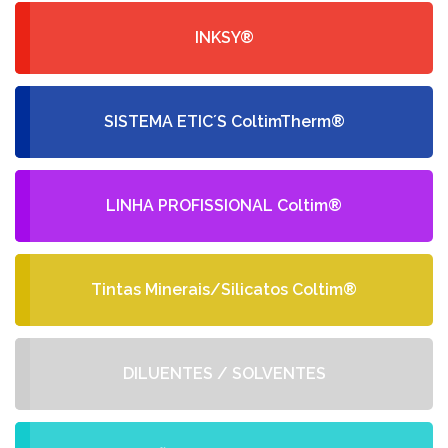
INKSY®
SISTEMA ETIC´S ColtimTherm®
LINHA PROFISSIONAL Coltim®
Tintas Minerais/Silicatos Coltim®
DILUENTES / SOLVENTES