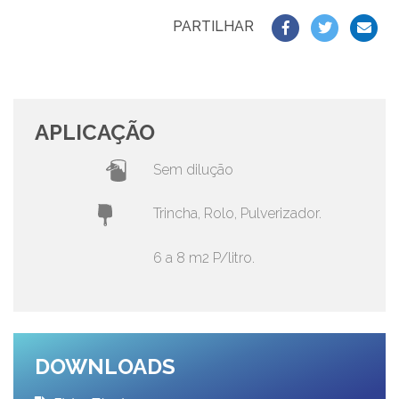
PARTILHAR
APLICAÇÃO
Sem dilução
Trincha, Rolo, Pulverizador.
6 a 8 m2 P/litro.
DOWNLOADS