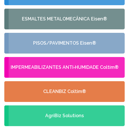
ESMALTES METALOMECÂNICA Eisen®
PISOS/PAVIMENTOS Eisen®
IMPERMEABILIZANTES ANTI‑HUMIDADE Coltim®
CLEANBIZ Coltim®
AgriBiz Solutions