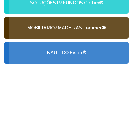
SOLUÇÕES P/FUNGOS Coltim®
MOBILIÁRIO/MADEIRAS Tømmer®
NÁUTICO Eisen®
PEÇA-NOS UM
ORÇAMENTO
GRÁTIS
Fale conosco e receba no seu email a