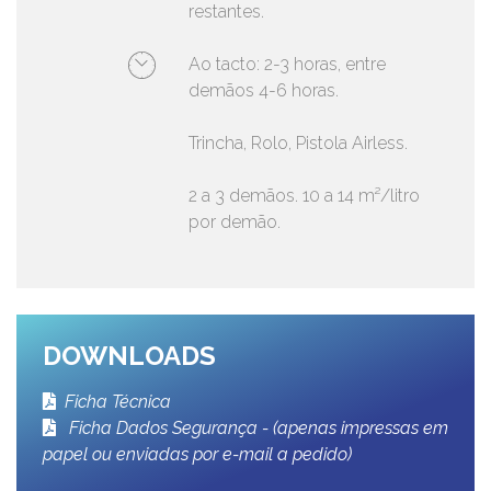
restantes.
Ao tacto: 2-3 horas, entre
demãos 4-6 horas.
Trincha, Rolo, Pistola Airless.
2 a 3 demãos. 10 a 14 m²/litro
por demão.
DOWNLOADS
Ficha Técnica
Ficha Dados Segurança - (apenas impressas em
papel ou enviadas por e-mail a pedido)