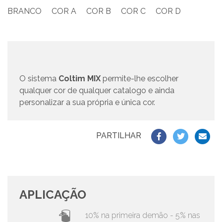
BRANCO
COR A
COR B
COR C
COR D
O sistema
Coltim MIX
permite-lhe escolher
qualquer cor de qualquer catalogo e ainda
personalizar a sua própria e única cor.
PARTILHAR
APLICAÇÃO
10% na primeira demão - 5% nas