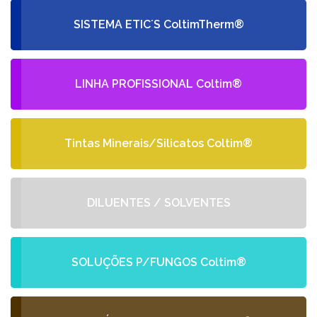
SISTEMA ETIC´S ColtimTherm®
LINHA PROFISSIONAL Coltim®
Tintas Minerais/Silicatos Coltim®
DILUENTES / SOLVENTES
SOLUÇÕES P/FUNGOS Coltim®