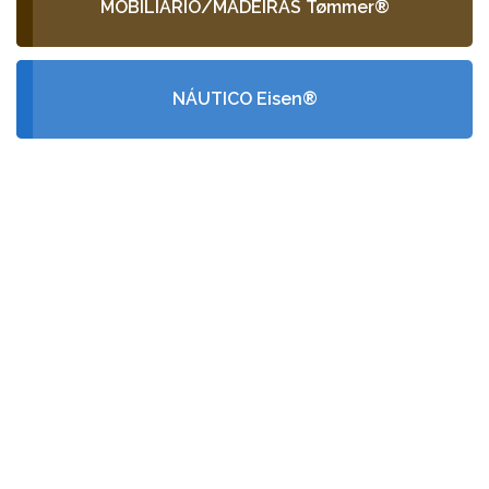
MOBILIÁRIO/MADEIRAS Tømmer®
NÁUTICO Eisen®
PEÇA-NOS UM
ORÇAMENTO
GRÁTIS
Fale conosco e receba no seu email a
nossa proposta de orçamento, criada
de acordo com as suas necessidades
e especificidades.