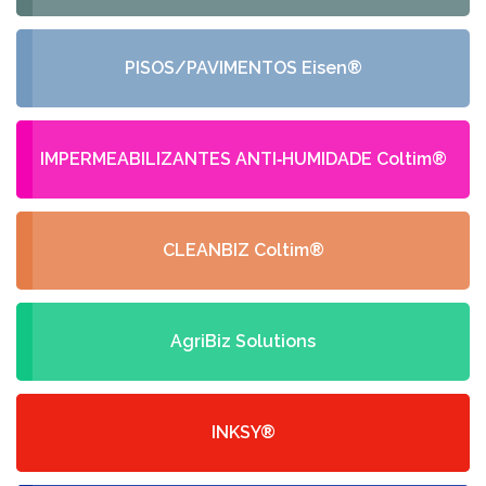
PISOS/PAVIMENTOS Eisen®
IMPERMEABILIZANTES ANTI‑HUMIDADE Coltim®
CLEANBIZ Coltim®
AgriBiz Solutions
INKSY®