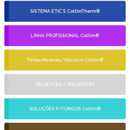
SISTEMA ETIC´S ColtimTherm®
LINHA PROFISSIONAL Coltim®
Tintas Minerais/Silicatos Coltim®
DILUENTES / SOLVENTES
SOLUÇÕES P/FUNGOS Coltim®