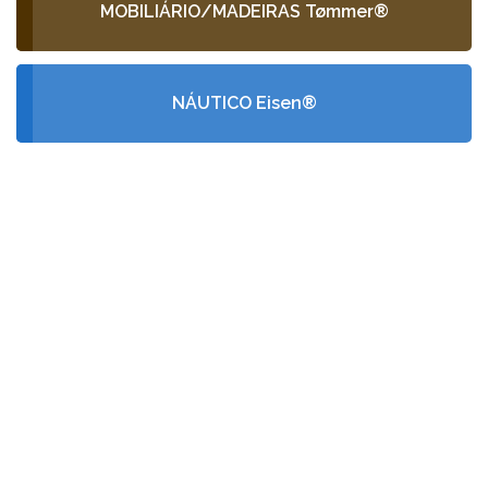
MOBILIÁRIO/MADEIRAS Tømmer®
NÁUTICO Eisen®
PEÇA-NOS UM
ORÇAMENTO
GRÁTIS
Fale conosco e receba no seu email a
nossa proposta de orçamento, criada
de acordo com as suas necessidades
e especificidades.