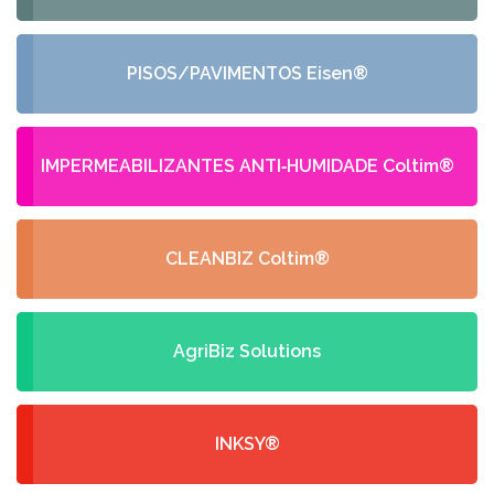
PISOS/PAVIMENTOS Eisen®
IMPERMEABILIZANTES ANTI‑HUMIDADE Coltim®
CLEANBIZ Coltim®
AgriBiz Solutions
INKSY®