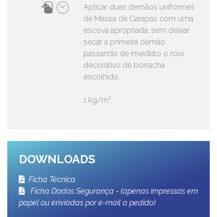
Aplicar duas demãos uniformes
de Massa de Carapas com uma
escova apropriada, sem deixar
secar a primeira demão,
passando de imediato o rolo
decorativo de borracha
escolhido.
1 kg/m².
DOWNLOADS
Ficha Técnica
Ficha Dados Segurança - (apenas impressas em
papel ou enviadas por e-mail a pedido)