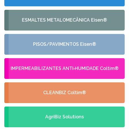
ESMALTES METALOMECÂNICA Eisen®
PISOS/PAVIMENTOS Eisen®
IMPERMEABILIZANTES ANTI‑HUMIDADE Coltim®
CLEANBIZ Coltim®
AgriBiz Solutions