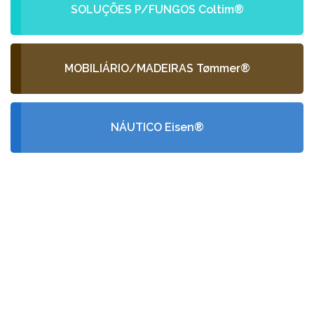
SOLUÇÕES P/FUNGOS Coltim®
MOBILIÁRIO/MADEIRAS Tømmer®
NÁUTICO Eisen®
PEÇA-NOS UM
ORÇAMENTO
GRÁTIS
Fale conosco e receba no seu email a