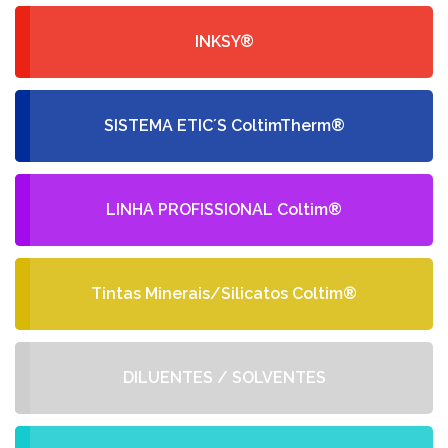
INKSY®
SISTEMA ETIC´S ColtimTherm®
LINHA PROFISSIONAL Coltim®
Tintas Minerais/Silicatos Coltim®
DILUENTES / SOLVENTES