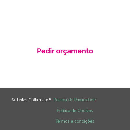
nossa proposta de orçamento, criada
de acordo com as suas necessidades
e especificidades.
Pedir orçamento
Contacte-nos
© Tintas Coltim 2018
Política de Privacidade
Política de Cookies
Termos e condições