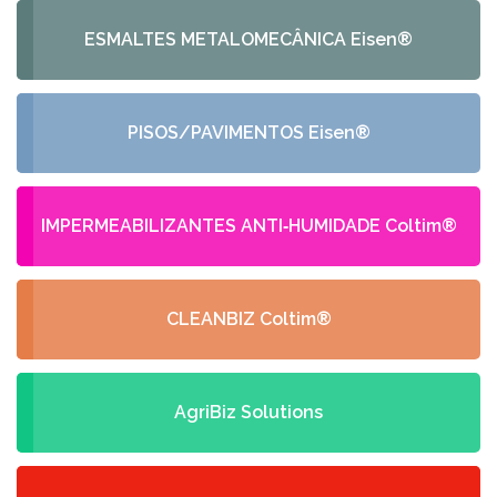
ESMALTES METALOMECÂNICA Eisen®
PISOS/PAVIMENTOS Eisen®
IMPERMEABILIZANTES ANTI‑HUMIDADE Coltim®
CLEANBIZ Coltim®
AgriBiz Solutions