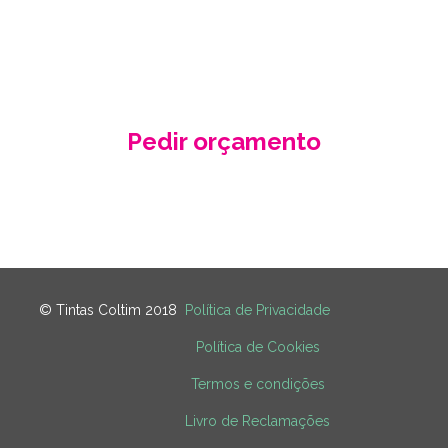
de acordo com as suas necessidades
e especificidades.
Pedir orçamento
Contacte-nos
© Tintas Coltim 2018
Política de Privacidade
Política de Cookies
Termos e condições
Livro de Reclamações