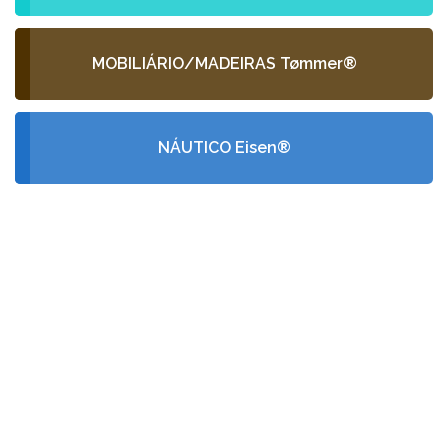
MOBILIÁRIO/MADEIRAS Tømmer®
NÁUTICO Eisen®
PEÇA-NOS UM
ORÇAMENTO
GRÁTIS
Fale conosco e receba no seu email a
nossa proposta de orçamento, criada