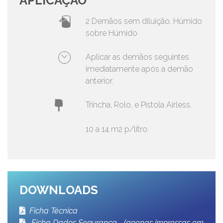
APLICAÇÃO
2 Demãos sem diluição. Húmido
sobre Húmido
Aplicar as demãos seguintes
imediatamente após a demão
anterior.
Trincha, Rolo, e Pistola Airless.
10 a 14 m2 p/litro.
DOWNLOADS
Ficha Técnica
Ficha Dados Segurança - (apenas impressas em