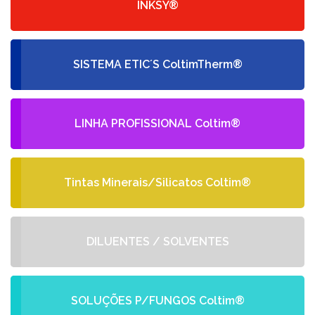
INKSY®
SISTEMA ETIC´S ColtimTherm®
LINHA PROFISSIONAL Coltim®
Tintas Minerais/Silicatos Coltim®
DILUENTES / SOLVENTES
SOLUÇÕES P/FUNGOS Coltim®