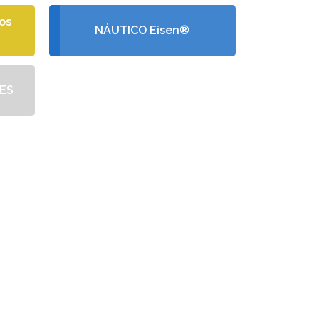
os
NÁUTICO Eisen®
ES
GRÁTIS
rçamento, criada de
dades.