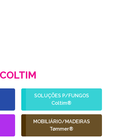
COLTIM
SOLUÇÕES P/FUNGOS
Coltim®
L
MOBILIÁRIO/MADEIRAS
Tømmer®