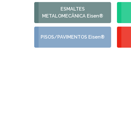
ESMALTES
METALOMECÂNICA Eisen®
PISOS/PAVIMENTOS Eisen®
PEÇA
Fale conosco e rec
acord