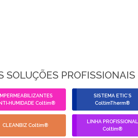
 SOLUÇÕES PROFISSIONAIS
IMPERMEABILIZANTES
SISTEMA ETIC´S
NTI‑HUMIDADE Coltim®
ColtimTherm®
LINHA PROFISSIONA
CLEANBIZ Coltim®
Coltim®