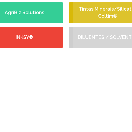
Tintas Minerais/Silicat
AgriBiz Solutions
Coltim®
INKSY®
DILUENTES / SOLVENT
-NOS UM ORÇAMENTO
eba no seu email a nossa proposta de o
o com as suas necessidades e especifici