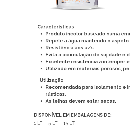
Características
Produto incolor baseado numa emul
Repele a água mantendo o aspeto o
Resistência aos uv´s.
Evita a acumulação de sujidade e 
Excelente resistência à intempérie
Utilizado em materiais porosos, ped
Utilização
Recomendada para isolamento e imp
rústicas.
As telhas devem estar secas.
DISPONÍVEL EM EMBALAGENS DE:
1 LT
5 LT
15 LT