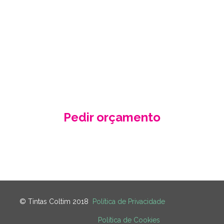
ORÇAMENTO
GRÁTIS
Fale conosco e receba no seu email a
nossa proposta de orçamento, criada
de acordo com as suas necessidades
e especificidades.
Pedir orçamento
Contacte-nos
© Tintas Coltim 2018
Política de Privacidade
Política de Cookies