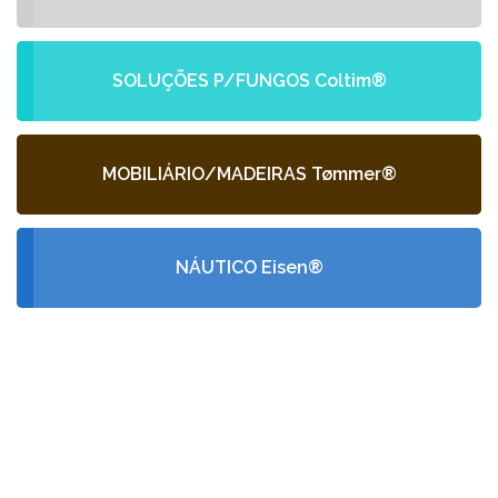
SOLUÇÕES P/FUNGOS Coltim®
MOBILIÁRIO/MADEIRAS Tømmer®
NÁUTICO Eisen®
PEÇA-NOS UM