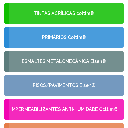
TINTAS ACRÍLICAS coltim®
PRIMÁRIOS Coltim®
ESMALTES METALOMECÂNICA Eisen®
PISOS/PAVIMENTOS Eisen®
IMPERMEABILIZANTES ANTI‑HUMIDADE Coltim®