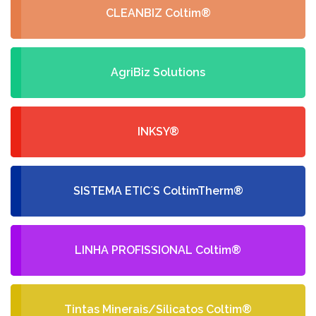
CLEANBIZ Coltim®
AgriBiz Solutions
INKSY®
SISTEMA ETIC´S ColtimTherm®
LINHA PROFISSIONAL Coltim®
Tintas Minerais/Silicatos Coltim®