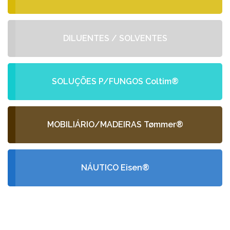
DILUENTES / SOLVENTES
SOLUÇÕES P/FUNGOS Coltim®
MOBILIÁRIO/MADEIRAS Tømmer®
NÁUTICO Eisen®