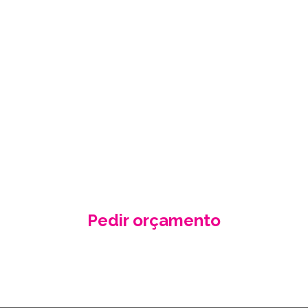
PEÇA-NOS UM
ORÇAMENTO
GRÁTIS
Fale conosco e receba no seu email a
nossa proposta de orçamento, criada
de acordo com as suas necessidades
e especificidades.
Pedir orçamento
Contacte-nos