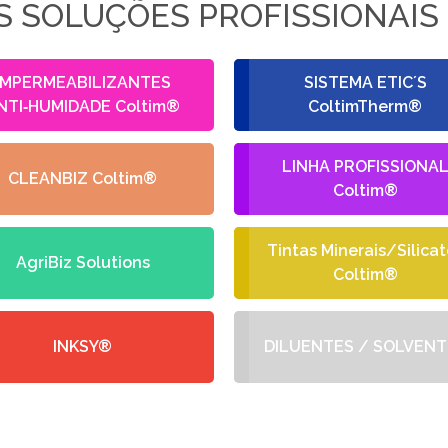
 SOLUÇÕES PROFISSIONAIS
IMPERMEABILIZANTES
SISTEMA ETIC´S
NTI‑HUMIDADE Coltim®
ColtimTherm®
LINHA PROFISSIONA
CLEANBIZ Coltim®
Coltim®
Tintas Minerais/Silicat
AgriBiz Solutions
Coltim®
INKSY®
DILUENTES / SOLVENT