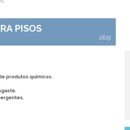
OS
RA PISOS
1825
de produtos químicos.
sgaste.
tergentes.