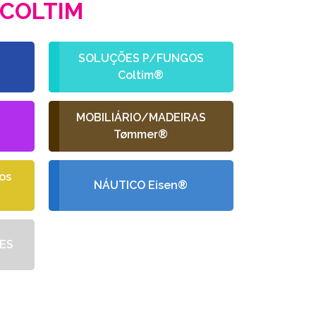
COLTIM
SOLUÇÕES P/FUNGOS
Coltim®
L
MOBILIÁRIO/MADEIRAS
Tømmer®
os
NÁUTICO Eisen®
ES