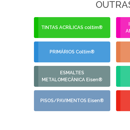
OUTRAS
TINTAS ACRÍLICAS coltim®
A
PRIMÁRIOS Coltim®
ESMALTES
METALOMECÂNICA Eisen®
PISOS/PAVIMENTOS Eisen®