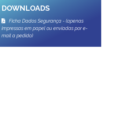
DOWNLOADS
Ficha Dados Segurança - (apenas
impressas em papel ou enviadas por e-
mail a pedido)